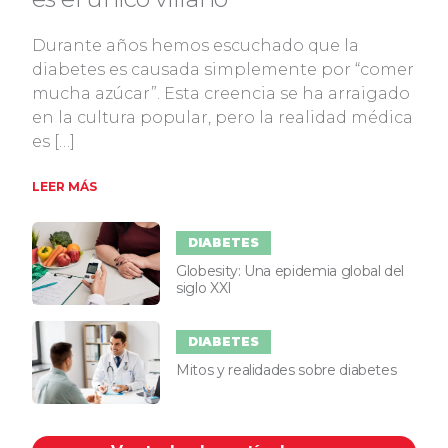
Durante años hemos escuchado que la
diabetes es causada simplemente por “comer
mucha azúcar”. Esta creencia se ha arraigado
en la cultura popular, pero la realidad médica
es […]
LEER MÁS
DIABETES
Globesity: Una epidemia global del
siglo XXI
DIABETES
Mitos y realidades sobre diabetes