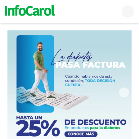
InfoCarol
Buscador
Men